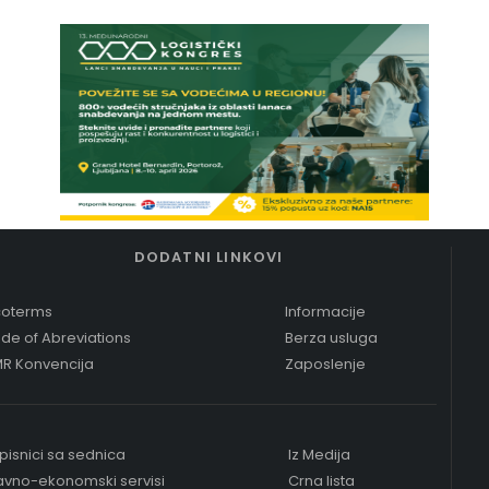
DODATNI LINKOVI
coterms
Informacije
de of Abreviations
Berza usluga
R Konvencija
Zaposlenje
pisnici sa sednica
Iz Medija
avno-ekonomski servisi
Crna lista