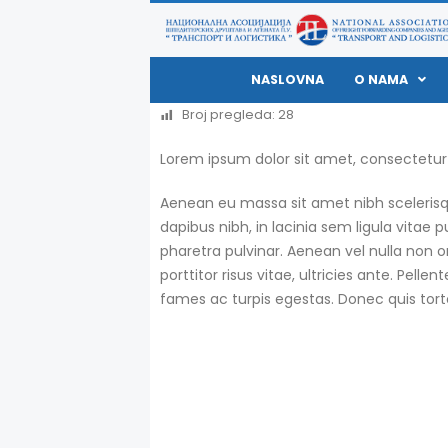
NASLOVNA
O NAMA
Broj pregleda:
28
Lorem ipsum dolor sit amet, consectetur ad
Aenean eu massa sit amet nibh scelerisqu
dapibus nibh, in lacinia sem ligula vitae p
pharetra pulvinar. Aenean vel nulla non or
porttitor risus vitae, ultricies ante. Pel
fames ac turpis egestas. Donec quis to