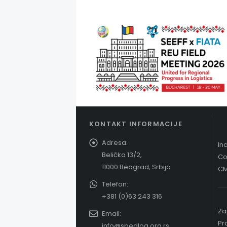
KONTAKT INFORMACIJE
Adresa:
In
Belička 13/2,
Co
11000 Beograd, Srbija
CM
Telefon:
+381 (0)63 243 316
Za
Email:
Pr
info@spedlog.org.rs