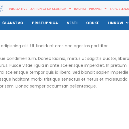
INICIJATIVE
ZAPISNICI SA SEDNICA
RASPISI
PROPISI
ZAPOSLENJ
ČLANSTVO
PRISTUPNICA
VESTI
OBUKE
LINKOVI
Novi raspisi UC – 03.08.2026.
Novi raspisi UC – 07.07.2026
ipiscing elit. Ut tincidunt eros nec egestas porttitor.
e condimentum. Donec lacinia, metus ut sagittis auctor, libero 
Novi raspisi UC – 30.07.2026.
Nova obuka za spoljnotrgov
urus. Fusce vitae ligula in ante scelerisque imperdiet. In pretium
poslovanje
ci scelerisque tempor quis id libero. Sed blandit sapien imperdie
Nove članice nacionalne
lentesque habitant morbi tristique senectus et netus et malesuada
asocijacije
Nova obuka za carinske zas
rtor sem. Donec semper accumsan pellentesque.
Nove članice nacionalne
Novi raspisi UC – 01.07.2026.
asocijacije
Novi raspisi UC – 30.06.2026
Novi raspisi UC – 18.07.2026.