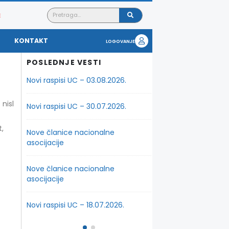
E
KONTAKT
LOGOVANJE
POSLEDNJE VESTI
.
Novi raspisi UC – 03.08.2026.
Novi raspisi UC – 07.0
nisl
insko
Novi raspisi UC – 30.07.2026.
Nova obuka za spoljn
poslovanje
t,
Nove članice nacionalne
tupnike
asocijacije
Nova obuka za carins
Nove članice nacionalne
Novi raspisi UC – 01.07
asocijacije
.
Novi raspisi UC – 30.0
Novi raspisi UC – 18.07.2026.