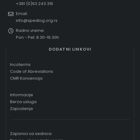
+381 (0)63 243 316
Email:
info@spedlog.org.rs
Radno vreme:
Pon - Pet: 8.30-16.30h
DODATNI LINKOVI
Incoterms
Code of Abreviations
CMR Konvencija
Informacije
Berza usluga
Zaposlenje
Zapisnici sa sednica