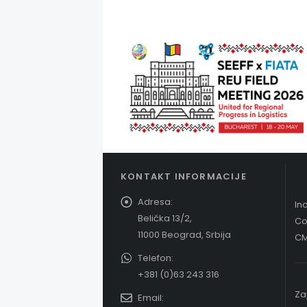
KONTAKT INFORMACIJE
Adresa:
In
Belička 13/2,
Co
11000 Beograd, Srbija
CM
Telefon:
+381 (0)63 243 316
Za
Email: