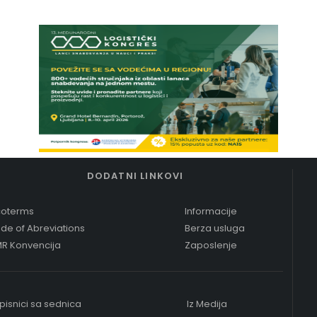
DODATNI LINKOVI
coterms
Informacije
de of Abreviations
Berza usluga
R Konvencija
Zaposlenje
pisnici sa sednica
Iz Medija