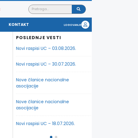
E
KONTAKT
LOGOVANJE
POSLEDNJE VESTI
.
Novi raspisi UC – 03.08.2026.
Novi raspisi UC – 07.0
insko
Novi raspisi UC – 30.07.2026.
Nova obuka za spoljn
poslovanje
Nove članice nacionalne
tupnike
asocijacije
Nova obuka za carins
Nove članice nacionalne
Novi raspisi UC – 01.07
asocijacije
.
Novi raspisi UC – 30.0
Novi raspisi UC – 18.07.2026.