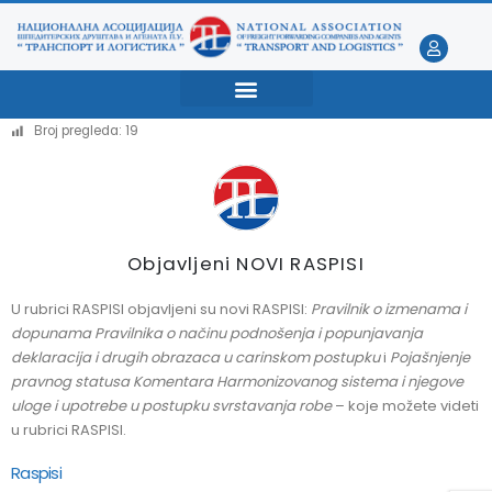
 raspisi UC – 03.08.2026.
Novi raspisi UC – 07.07.2026.
 raspisi UC – 30.07.2026.
Nova obuka za spoljnotrgovinsko
Broj pregleda:
19
poslovanje
 članice nacionalne asocijacije
Nova obuka za carinske zastupnik
 članice nacionalne asocijacije
Novi raspisi UC – 01.07.2026.
Objavljeni NOVI RASPISI
 raspisi UC – 18.07.2026.
U rubrici RASPISI objavljeni su novi RASPISI:
Pravilnik o izmenama i
Novi raspisi UC – 30.06.2026.
dopunama Pravilnika o načinu podnošenja i popunjavanja
deklaracija i drugih obrazaca u carinskom postupku
i
Pojašnjenje
pravnog statusa Komentara Harmonizovanog sistema i njegove
uloge i upotrebe u postupku svrstavanja robe
– koje možete videti
u rubrici RASPISI.
Raspisi