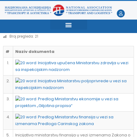
 raspisi UC – 07.07.2026.
Novi raspisi UC – 03.08.2026.
 obuka za spoljnotrgovinsko
Novi raspisi UC – 30.07.2026.
Broj pregleda:
21
lovanje
Nove članice nacionalne asocijaci
#
Naziv dokumenta
 obuka za carinske zastupnike
1.
Inicijativa upućena Ministarstvu zdravlja u vezi
Nove članice nacionalne asocijaci
sa inspekcijskim nadzorom
 raspisi UC – 01.07.2026.
2.
Inicijativa Ministarstvu poljoprivrede u vezi sa
Novi raspisi UC – 18.07.2026.
 raspisi UC – 30.06.2026.
inspekcijskim nadzorom
3.
Predlog Ministarstvu ekonomije u vezi sa
projektom „Giljotina propisa“
4.
Predlog Ministarstvu finansija u vezi sa
izmenama Predloga Carinskog zakona
5.
Inicijativa ministarstvu finansija u vezi izmenama Zakona o