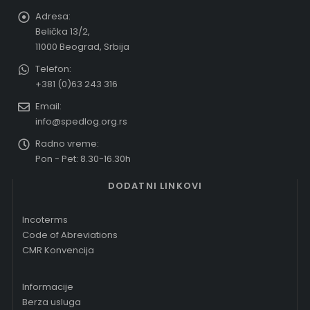
Adresa:
Belička 13/2,
11000 Beograd, Srbija
Telefon:
+381 (0)63 243 316
Email:
info@spedlog.org.rs
Radno vreme:
Pon - Pet: 8.30-16.30h
DODATNI LINKOVI
Incoterms
Code of Abreviations
CMR Konvencija
Informacije
Berza usluga