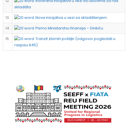
12.
inovirana inicijativa u vezi sa uslovima za rad
skladišta
13.
Nova inicijativa u vezi sa skladištenjem
14.
Pismo Ministarstvu finansija – Dinkiću
15.
Tranzit zbirnih pošiljki (odgovor pogledati u
raspisu 645)