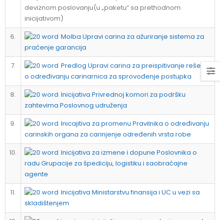
deviznom poslovanju(u „paketu“ sa prethodnom
inicijativom)
6.
Molba Upravi carina za ažuriranje sistema za
praćenje garancija
7.
Predlog Upravi carina za preispitivanje rešenja
o određivanju carinarnica za sprovođenje postupka
8.
Inicijativa Privrednoj komori za podršku
zahtevima Poslovnog udruženja
9.
Inicajitiva za promenu Pravilnika o određivanju
carinskih organa za carinjenje određenih vrsta robe
10.
Inicijativa za izmene i dopune Poslovnika o
radu Grupacije za špediciju, logistiku i saobraćajne
agente
11.
Inicijativa Ministarstvu finansija i UC u vezi sa
skladištenjem